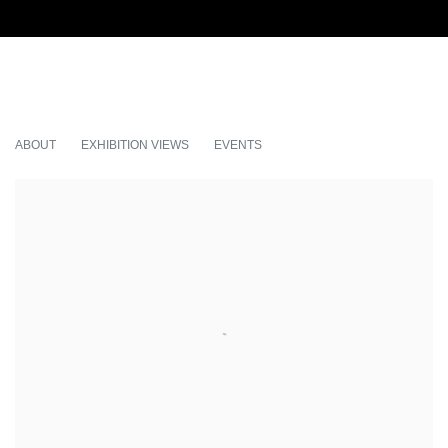
NEG / OTIUM
ABOUT
EXHIBITION VIEWS
EVENTS
FABRICE MICHEL | SOLO SHOW