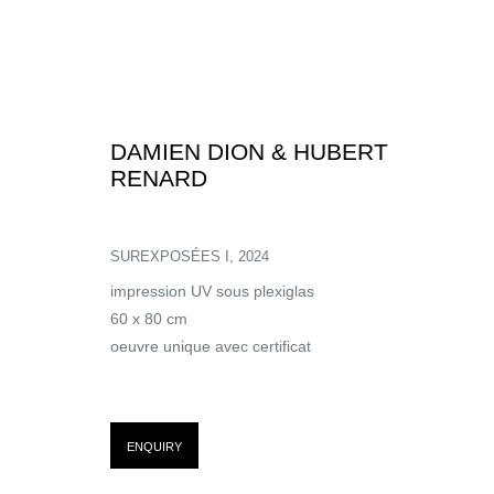
DAMIEN DION & HUBERT
RENARD
SUREXPOSÉES I
,
2024
impression UV sous plexiglas
60 x 80 cm
oeuvre unique avec certificat
SUREXPOSITIONS 
ENQUIRY
DAMIEN DION & HUBERT RENARD | SOLO SHOW
,
3 - 24 FEBRU